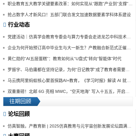
职业教育五大教学关键要素改革：如何实现从“跟跑”产业到“支撑”产业
抢占数字人才新风口！五部门联合发文加速数据要素学科体系建设
行业动态
党建活动｜仿真学会教育专委会与算力专委会走进龙芯中科技术股份有限公司
企业为何开始预订高中毕业生与大一新生？产教融合新范式正催生教育价值重估
黄仁勋的“AI五层蛋糕”：教育如何从“U盘式”转向“智能体”时代
罗振宇、马伯庸都在坚持记录，为何“日记教学”成了教育者需要重新审视的必修课？
马云携阿里蚂蚁核心聚首探路AI+教育，《学习时报》解读 AI 就业亮出「指路牌」
双重重磅！北邮 6G 亮相 MWC，“空天地海” 写入十五五，开启虚拟仿真教育新纪元
往期回顾
论坛回顾
仿真智融，产教育新 | 2025仿真教育与元宇宙创新发展论坛圆满落幕