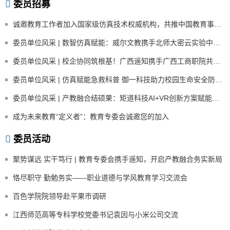
委员招募
诚邀教育工作者加入国家级仿真技术权威机构，共推中国教育事业发展！
委员单位风采 | 数智仿真赋能：威尔文教携手北师大密云实验中学打造数字化美育新标杆
委员单位风采 | 校企协同筑根基！广西遥知携手广西工商职院共建虚拟现实双导师项目，书写产教融合新篇章
委员单位风采 | 仿真赋能急救科普 御一科技助力校园生命安全防线构建
委员单位风采 | 产教融合结硕果：矩道科技AI+VR创新方案赋能科学教育斩获省级殊荣
成为未来教育“定义者”：教育专委会诚邀您的加入
委员活动
聚势谋远 实干笃行 | 教育专委会携手遥知，开启产教融合务实新局
恪尽职守 勤勉务实——职业道德与学风教育学习交流会
百色学院院领导赴平果市调研
江西师范高等专科学校党委书记袁因与小米公司交流