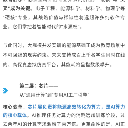
叉”
成为关键
。
电子工程、能源科学、材料学、物理学
等
“硬核”专业，其战略价值与稀缺性将远超许多纯软件专
业。它们掌控着智能时代的“水源权”。
与此同时，大规模并发实训的能源基础正成为教育场景中
不可回避的现实约束。未来支持成百上千名学生同时在线
的、高保真虚拟仿真平台，其能耗将呈指数级攀升。
第二层：芯片——
从“通用计算”到“专用AI工厂引擎”
核心变革
：
芯片层负责将能源高效转化为算力，是AI算力
。AI推理任务对算力的消耗远超训练阶段，过
的核心载体
去两年AI的计算需求激增
了百万倍。
更革命性的是，
AI正