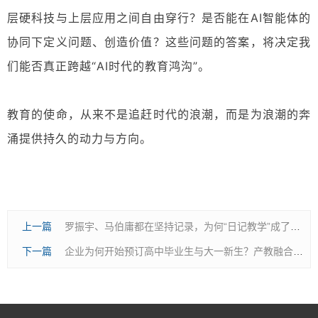
层硬科技与上层应用之间自由穿行？是否能在AI智能体的
协同下定义问题、创造价值？这些问题的答案，将决定我
们能否真正跨越“AI时代的教育鸿沟”。
教育的使命，从来不是追赶时代的浪潮，而是为浪潮的奔
涌提供持久的动力与方向。
上一篇
罗振宇、马伯庸都在坚持记录，为何“日记教学”成了教育者需要重新审视的必修课？
下一篇
企业为何开始预订高中毕业生与大一新生？产教融合新范式正催生教育价值重估