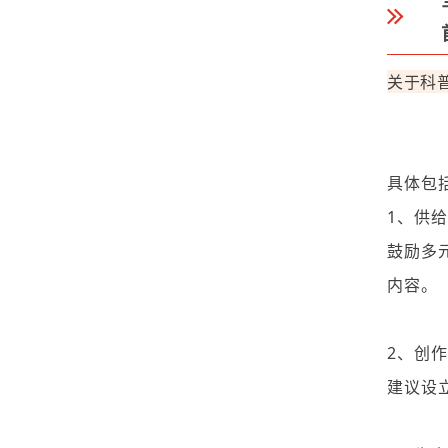
关于科
具体包
1、供
鼓励多
内容。
2、创
建
议设