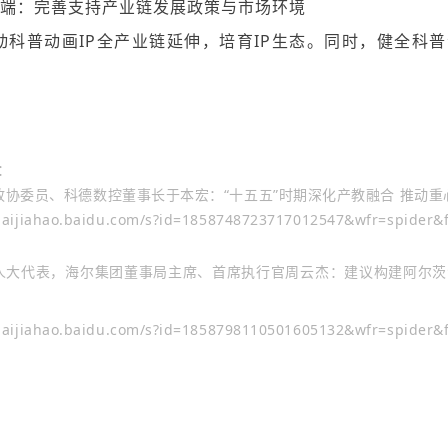
态端：
完善支持产业链发展政策与市场环境
动科普动画IP全产业链延伸，培育IP生态。同时，健全科普
：
政协委员、科德数控董事长于本宏：“十五五”时期深化产教融合 推动重
/baijiahao.baidu.com/s?id=1858748723717012547&wfr=spider&
人大代表，海尔集团董事局主席、首席执行官周云杰：建议构建阿尔茨
/baijiahao.baidu.com/s?id=1858798110501605132&wfr=spider&