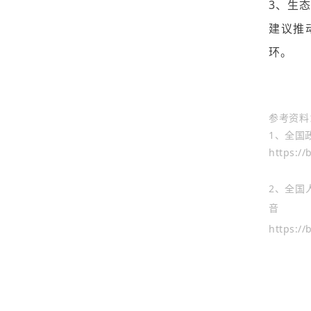
3、生
建议推
环。
参考资料
1、
全国
https:/
2、
全国
音
https:/