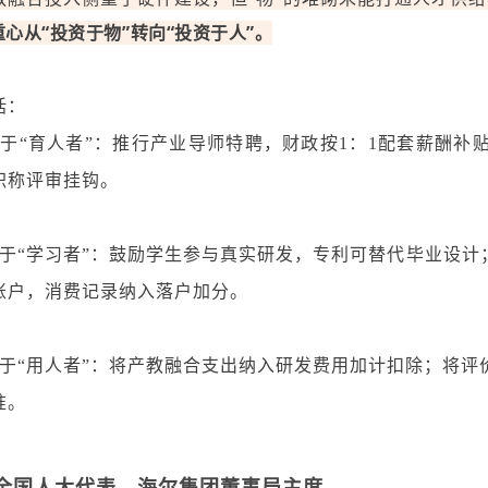
心从“投资于物”转向“投资于人”
。
括
：
资于“育人者”：推行产业导师特聘，财政按1：1配套薪酬
职称评审挂钩。
资于“学习者”：鼓励学生参与真实研发，专利可替代毕业设计
账户，消费记录纳入落户加分。
资于“用人者”：将产教融合支出纳入研发费用加计扣除；将
准。
全国人大代表，海尔集团董事局主席