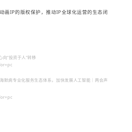
动画IP的版权保护，推动IP全球化运营的生态闭
心向“投资于人”转移
for=pc
海默病专业化服务生态体系，加快发展人工智能｜两会声
for=pc