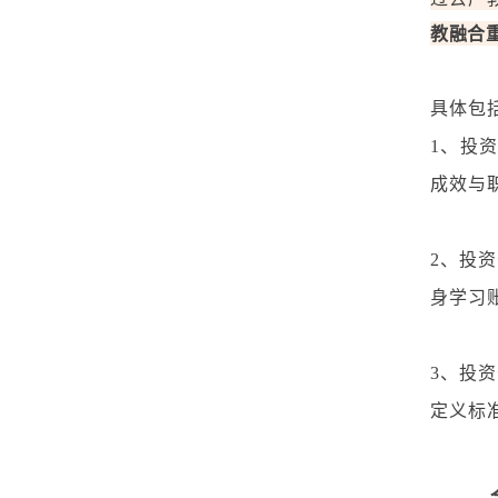
教融合重
具体包
1、投
成效与
2、投
身学习
3、投
定义标