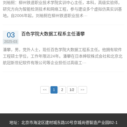
刘裕舸：柳州铁道职业技术学院实训中心主任，本科，高级实验师，
研究方向为智能检测技术和网络工程，参与建设多个虚拟仿真实训基
地。自2006年起，刘裕舸在柳州铁道职业技术···
03
百色学院大数据工程系主任潘攀
2025-03
潘攀，男，党外人士，现任百色学院大数据工程系主任。他拥有软件
工程硕士学位，工作年限达24年。潘攀在日本绅软株式会社和北京北
航冠新世纪软件有限公司等企业担任过高级工···
<<
1
2
1/2
>>
地址：北京市海淀区建材城东路10号京城尚德智造产业园B2-1