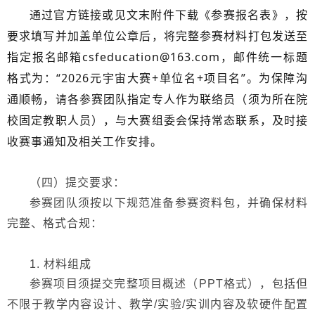
通过官方链接
或见文末附件
下载《
参赛报名表
》，按
要求填写并加盖单位公章后，
将
完整参赛材料打包发送至
指定报名
邮箱
csfeducation@163.com，
邮件统一标题
格式为：
“2026元宇宙大赛
+
单位名
+
项目名
”。为保障沟
通顺畅，请各参赛团队指定专人作为联络员（须为所在院
校固定教职人员），与大赛组委会保持常态联系，及时接
收赛事通知及相关工作安排。
（
四
）
提交要求
：
参赛团队须按以下规范准备参赛资料包，并确保材料
完整、格式合规：
1. 材料组成
参赛项目须提交完整项目概述（
PPT格式），包括但
不限于教学内容设计、教学/实验/实训内容及软硬件配置