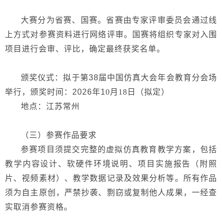
大赛分为省
赛
、国赛。省赛
由专家评审委员会通过线
上方式对参赛资料进行网络评审。
国赛将组织
专家对入围
项目进行会审
、评比
，确定最终获奖名单。
颁奖仪式：拟
于
第
38届中国仿真大会
年会教育分会场
举行
，颁奖
时间：
2026年1
0
月
18日（拟定）
地点：江苏常州
（三）参赛作品要求
参赛项目须提交完整的虚拟仿真教育教学方案，包括
教学内容设计、软硬件环境说明、项目实施报告（附照
片、视频素材）、教学数据记录及效果分析等。所有作品
须为自主原创，严禁抄袭、剽窃或复制他人成果，一经查
实取消参赛资格。