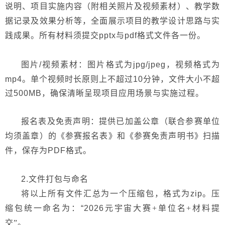
说明、项目实施
内容
（附相关照片及视频素材）、教学数
据记录及效果分析等
，
全面展示项目的教学设计思路与实
践成果。所有材料须提交
pptx与pdf格式文件各一份
。
图片
/视频素材：图片格式为jpg/jpeg，视频格式为
mp4。单个视频时长原则上不超过10分钟，文件大小不超
过500MB，确保清晰呈现项目应用场景与实施过程。
报名表及免责声明：提供已加盖公章（联合参赛单位
均须盖章）的《参赛报名表》和《参赛免责声明书》扫描
件，保存为
PDF格式。
2.
文件打包与命名
将以上所有文件汇总为一个压缩包，格式为
zip。压
缩包统一命名为：“2026元宇宙大赛
+
单位名
+材料提
交
”
。